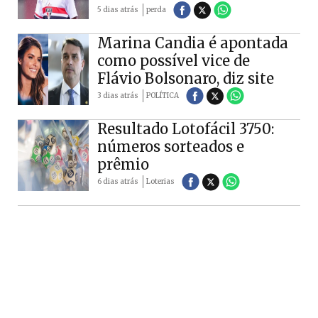
5 dias atrás
perda
Marina Candia é apontada
como possível vice de
Flávio Bolsonaro, diz site
3 dias atrás
POLÍTICA
Resultado Lotofácil 3750:
números sorteados e
prêmio
6 dias atrás
Loterias