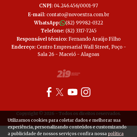
CNPJ:
04.246.456/0001-97
E-mail:
contato@novoextra.com.br
WhatsApp:
(82) 99982-0322
Telefone:
(82) 3317-7245
Responsável técnico:
Fernando Araújo Filho
Endereço:
Centro Empresarial Wall Street, Poço -
Sala 26 - Maceió - Alagoas
Copyright © 2026 - Todos os direitos reservados.
Utilizamos cookies para coletar dados e melhorar sua
experiência, personalizando conteúdos e customizando
a publicidade de nossos serviços confira nossa
política