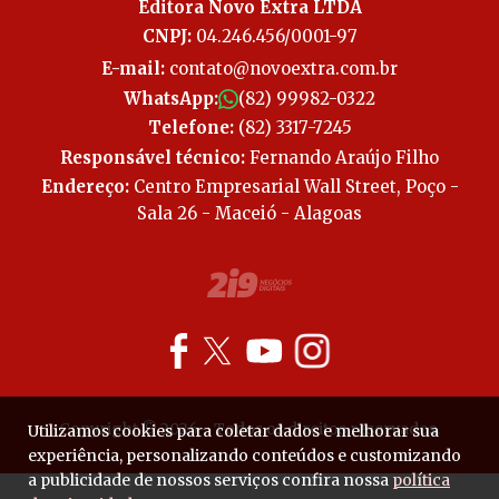
Editora Novo Extra LTDA
CNPJ:
04.246.456/0001-97
E-mail:
contato@novoextra.com.br
WhatsApp:
(82) 99982-0322
Telefone:
(82) 3317-7245
Responsável técnico:
Fernando Araújo Filho
Endereço:
Centro Empresarial Wall Street, Poço -
Sala 26 - Maceió - Alagoas
Copyright © 2026 - Todos os direitos reservados.
Utilizamos cookies para coletar dados e melhorar sua
experiência, personalizando conteúdos e customizando
a publicidade de nossos serviços confira nossa
política