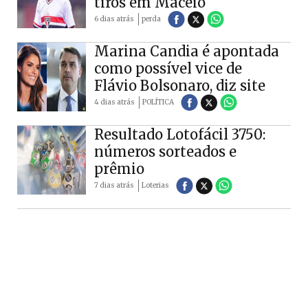
tiros em Maceió
6 dias atrás
perda
Marina Candia é apontada
como possível vice de
Flávio Bolsonaro, diz site
4 dias atrás
POLÍTICA
Resultado Lotofácil 3750:
números sorteados e
prêmio
7 dias atrás
Loterias